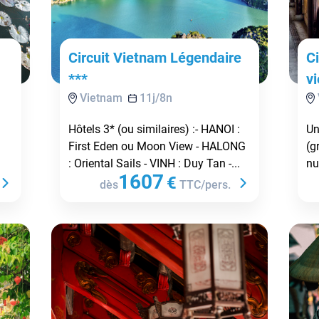
Circuit Vietnam Légendaire
Ci
***
v
Vietnam
11
j/
8
n
Hôtels 3* (ou similaires) :- HANOI :
Un
First Eden ou Moon View - HALONG
(g
: Oriental Sails - VINH : Duy Tan -...
nu
1607
€
dès
TTC/pers.