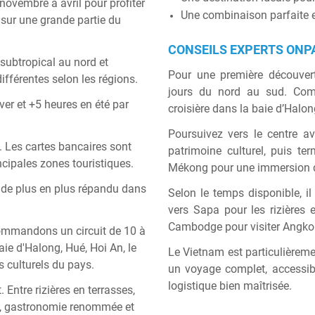
novembre à avril pour profiter
Une combinaison parfaite en
 sur une grande partie du
CONSEILS EXPERTS ONP
 subtropical au nord et
Pour une première découverte
ifférentes selon les régions.
jours du nord au sud. C
ver et +5 heures en été par
croisière dans la
baie d’Halon
Poursuivez vers le centre 
 Les cartes bancaires sont
patrimoine culturel, puis te
incipales zones touristiques.
Mékong pour une immersion da
t de plus en plus répandu dans
Selon le temps disponible, il
vers Sapa pour les rizières 
Cambodge pour visiter Angkor
ommandons un circuit de 10 à
aie d'Halong, Hué, Hoi An, le
Le Vietnam est particulièreme
s culturels du pays.
un voyage complet, accessibl
logistique bien maîtrisée.
t. Entre rizières en terrasses,
x, gastronomie renommée et