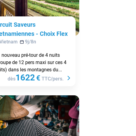
rcuit Saveurs
ietnamiennes - Choix Flex
Vietnam
9
j/
8
n
 nouveau pré-tour de 4 nuits
roupe de 12 pers maxi sur ces 4
its) dans les montagnes du...
1622
€
dès
TTC/pers.