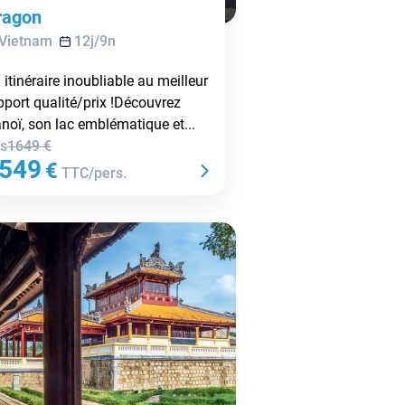
ragon
Vietnam
12
j/
9
n
 itinéraire inoubliable au meilleur
pport qualité/prix !Découvrez
noï, son lac emblématique et...
s
1649
€
549
€
TTC/pers.