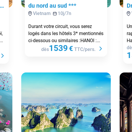
oi
du nord au sud ***
D
Vietnam
10
j/
7
n
Durant votre circuit, vous serez
Un
ï,
logés dans les hôtels 3* mentionnés
ra
..
ci-dessous ou similaires :HANOI :...
Ha
1539
€
dè
dès
TTC/pers.
1