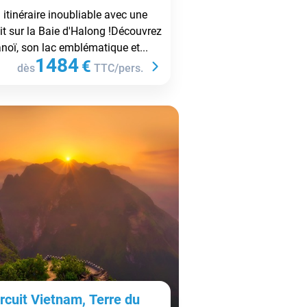
 itinéraire inoubliable avec une
it sur la Baie d'Halong !Découvrez
noï, son lac emblématique et...
1484
€
dès
TTC/pers.
rcuit Vietnam, Terre du