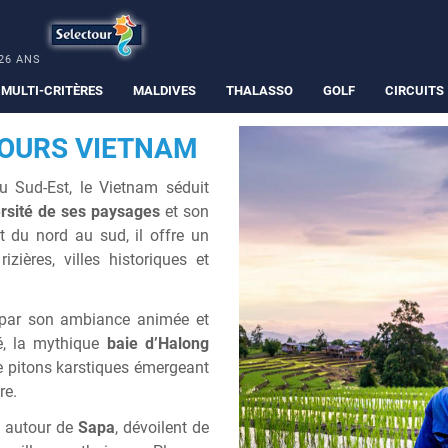
26 ANS
MULTI-CRITÈRES
MALDIVES
THALASSO
GOLF
CIRCUITS
TOURS VIETNAM
du Sud-Est, le Vietnam séduit
ersité de ses paysages
et son
t du nord au sud, il offre un
zières, villes historiques et
par son ambiance animée et
té, la mythique
baie d’Halong
e pitons karstiques émergeant
re.
 autour de
Sapa
, dévoilent de