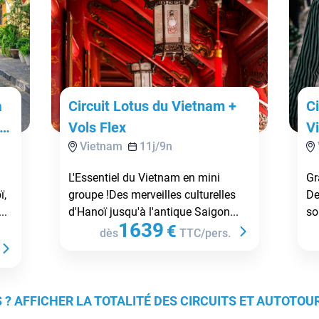
à
Circuit Lotus du Vietnam +
C
oi
Vols Flex
V
Vietnam
11
j/
9
n
L'Essentiel du Vietnam en mini
Gr
ï,
groupe !Des merveilles culturelles
De
..
d'Hanoï jusqu'à l'antique Saigon...
so
1639
€
dès
TTC/pers.
 ? AFFICHER LA TOTALITÉ DES CIRCUITS ET AUTOTO