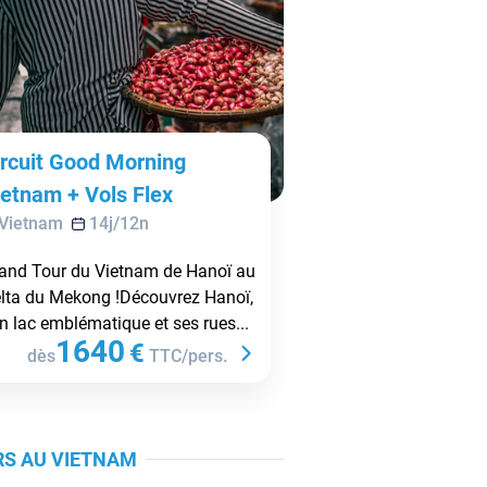
ircuit Good Morning
ietnam + Vols Flex
Vietnam
14
j/
12
n
and Tour du Vietnam de Hanoï au
lta du Mekong !Découvrez Hanoï,
n lac emblématique et ses rues...
1640
€
dès
TTC/pers.
URS AU VIETNAM