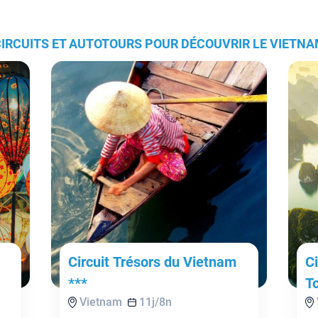
IRCUITS ET AUTOTOURS POUR DÉCOUVRIR LE VIETN
Circuit Trésors du Vietnam
C
***
To
Vietnam
11
j/
8
n