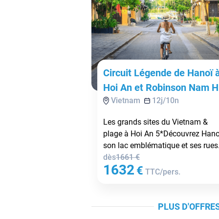
Circuit Légende de Hanoï 
Hoi An et Robinson Nam H
Vietnam
12
j/
10
n
An 5* - Vols Flex
Les grands sites du Vietnam &
plage à Hoi An 5*Découvrez Hano
son lac emblématique et ses rues.
dès
1661
€
1632
€
TTC/pers.
PLUS D'OFFRES