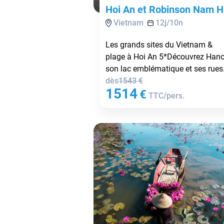
Hoi An et Robinson Nam H
Vietnam
12
j/
10
n
An 5* - Vols Flex
Les grands sites du Vietnam &
plage à Hoi An 5*Découvrez Hano
son lac emblématique et ses rues.
dès
1543
€
1514
€
TTC/pers.