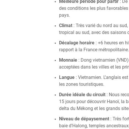
Meilleure période pour partir
: De 
des conditions les plus favorables
pays.
Climat
: Très varié du nord au sud,
tropical au sud, avec des saisons d
Décalage horaire
: +6 heures en hi
rapport à la France métropolitaine.
Monnaie
: Dong vietnamien (VND).
acceptées dans les villes et les pr
Langue
: Vietnamien. L'anglais es
les zones touristiques.
Durée idéale du circuit
: Nous rec
15 jours pour découvrir Hanoï, la b
delta du Mékong et les grands site
Niveau de dépaysement
: Très for
baie d'Halong, temples ancestrau