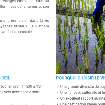
s villages ethniques. Plus au
illuminées de lanternes et son
e une immersion dans la vie
paysages fluviaux. Le Vietnam
 varié et accessible.
'OEIL
POURQUOI CHOISIR LE V
irect : environ 11h30 à 13h
Une grande diversité de pa
es vols avec escale sont
Une richesse culturelle et h
Un excellent rapport qualité
Une destination idéale pou