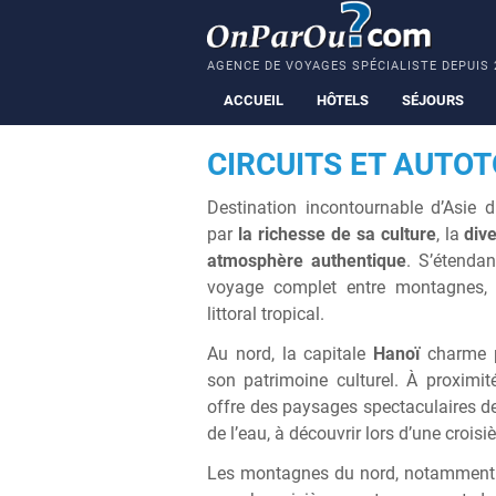
AGENCE DE VOYAGES SPÉCIALISTE DEPUIS 
ACCUEIL
HÔTELS
SÉJOURS
CIRCUITS ET AUTO
Destination incontournable d’Asie 
par
la
richesse de sa culture
, la
div
atmosphère authentique
. S’étendan
voyage complet entre montagnes, ri
littoral tropical.
Au nord, la capitale
Hanoï
charme 
son patrimoine culturel. À proximi
offre des paysages spectaculaires d
de l’eau, à découvrir lors d’une croisiè
Les montagnes du nord, notamment