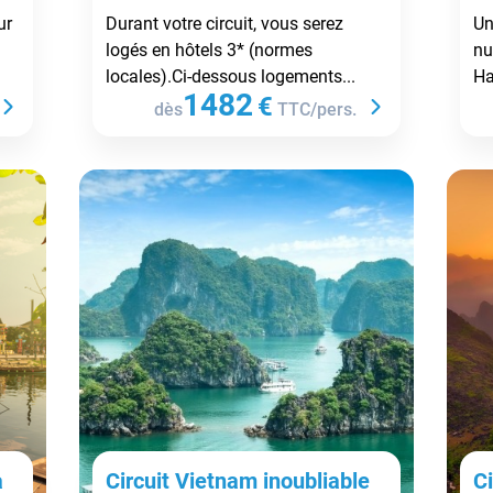
ur
Durant votre circuit, vous serez
Un
logés en hôtels 3* (normes
nu
locales).Ci-dessous logements...
Ha
1482
€
dès
TTC/pers.
à
Circuit Vietnam inoubliable
Ci