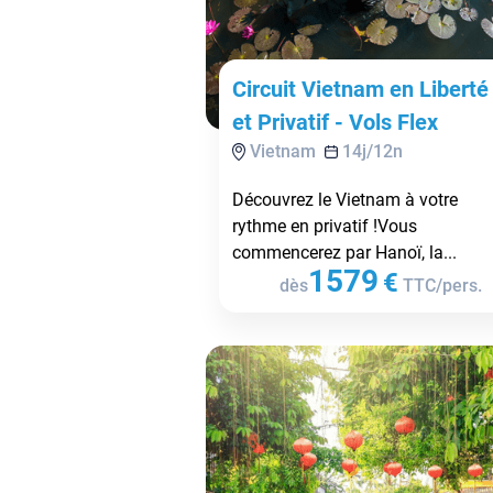
Circuit Vietnam en Liberté
et Privatif - Vols Flex
Vietnam
14
j/
12
n
Découvrez le Vietnam à votre
rythme en privatif !Vous
commencerez par Hanoï, la...
1579
€
dès
TTC/pers.