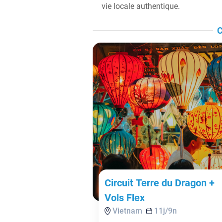
vie locale authentique.
C
Circuit Terre du Dragon +
Vols Flex
Vietnam
11
j/
9
n