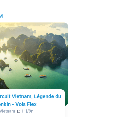
AM
ircuit Vietnam, Légende du
nkin - Vols Flex
Vietnam
11
j/
9
n