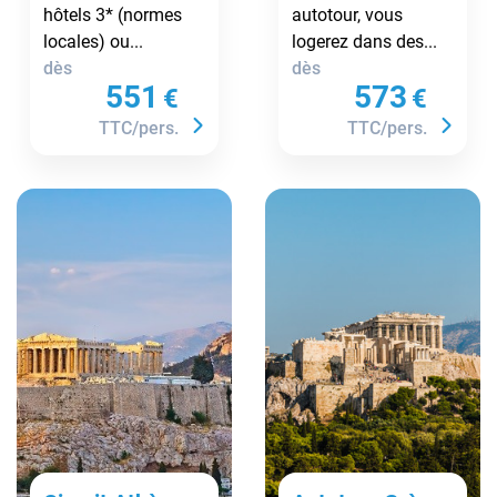
hôtels 3* (normes
autotour, vous
locales) ou...
logerez dans des...
dès
dès
551
573
€
€
TTC/pers.
TTC/pers.