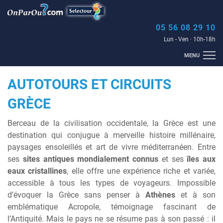
05 56 08 29 10
Lun - Ven · 10h-18h
MENU
ACCUEIL
HÔTELS
SÉJOURS
MULTI-CRITÈRES
MALDIVES
AUTOTOURS ET CIRCUITS
THALASSO
GOLF
CIRCUITS
CROISIÈRES
BLOG
GRÈCE
Berceau de la civilisation occidentale, la Grèce est une
destination qui conjugue à merveille histoire millénaire,
paysages ensoleillés et art de vivre méditerranéen. Entre
ses
sites antiques mondialement connus
et ses
îles aux
eaux cristallines
, elle offre une expérience riche et variée,
accessible à tous les types de voyageurs. Impossible
d’évoquer la Grèce sans penser à
Athènes
et à son
emblématique
Acropole
, témoignage fascinant de
l’Antiquité. Mais le pays ne se résume pas à son passé : il