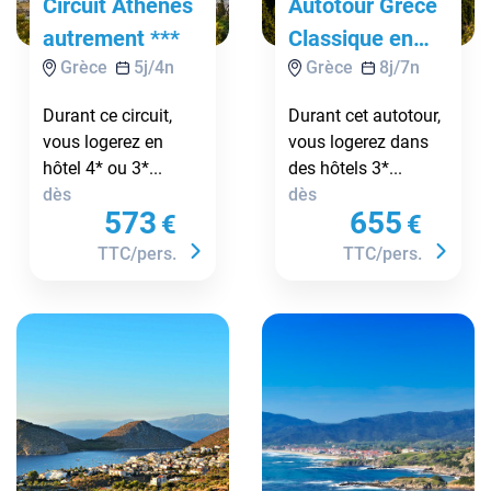
Circuit Athènes
Autotour Grèce
autrement ***
Classique en
Grèce
5
j/
4
n
Grèce
8
j/
7
n
liberté avec
audio-guides
Durant ce circuit,
Durant cet autotour,
***
vous logerez en
vous logerez dans
hôtel 4* ou 3*...
des hôtels 3*...
dès
dès
573
655
€
€
TTC/pers.
TTC/pers.