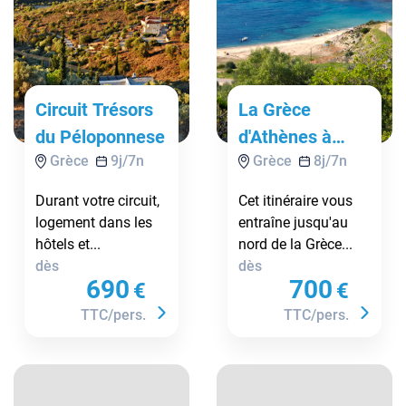
Circuit Trésors
La Grèce
du Péloponnese
d'Athènes à
Grèce
9
j/
7
n
Grèce
8
j/
7
n
Thessalonique
3*
Durant votre circuit,
Cet itinéraire vous
logement dans les
entraîne jusqu'au
hôtels et...
nord de la Grèce...
dès
dès
690
700
€
€
TTC/pers.
TTC/pers.