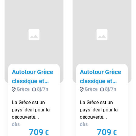
Autotour Grèce
Autotour Grèce
classique et
classique et
Grèce
8
j/
7
n
Grèce
8
j/
7
n
Mystras -
Byzantine -
D'Athènes A
D'Athènes A
La Grèce est un
La Grèce est un
Athènes
Athènes
pays idéal pour la
pays idéal pour la
découverte...
découverte...
dès
dès
709
709
€
€