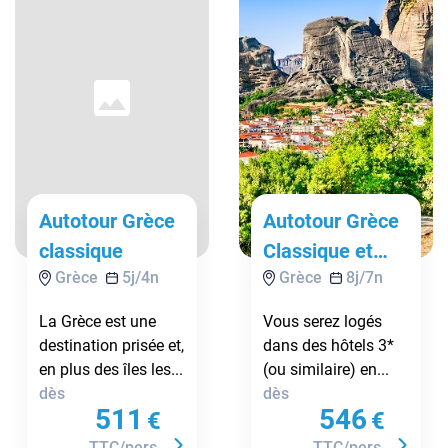
Autotour Grèce
Autotour Grèce
classique
Classique et
Grèce
5
j/
4
n
Grèce
8
j/
7
n
Météores ***
La Grèce est une
Vous serez logés
destination prisée et,
dans des hôtels 3*
en plus des îles les...
(ou similaire) en...
dès
dès
511
546
€
€
TTC/pers.
TTC/pers.