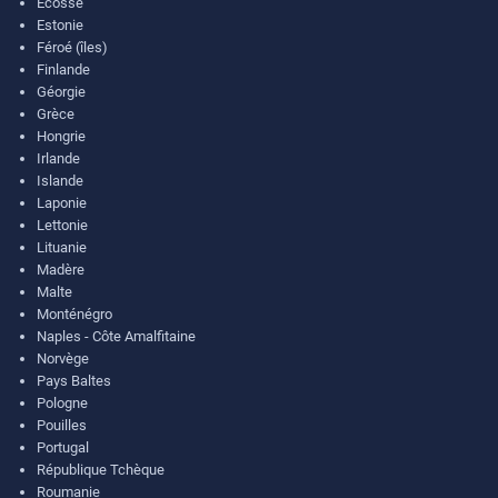
Ecosse
Estonie
Féroé (îles)
Finlande
Géorgie
Grèce
Hongrie
Irlande
Islande
Laponie
Lettonie
Lituanie
Madère
Malte
Monténégro
Naples - Côte Amalfitaine
Norvège
Pays Baltes
Pologne
Pouilles
Portugal
République Tchèque
Roumanie