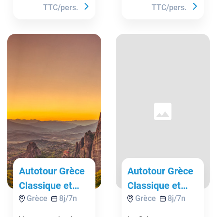
TTC/pers.
TTC/pers.
Autotour Grèce
Autotour Grèce
Classique et
Classique et
Grèce
8
j/
7
n
Grèce
8
j/
7
n
Météores ****
Météores -
D'Athènes A