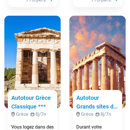
Autotour Grèce
Autotour
Classique ***
Grands sites du
Grèce
8
j/
7
n
Grèce
8
j/
7
n
Péloponnèse en
liberté ***
Vous logez dans des
Durant votre