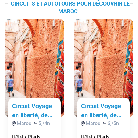
CIRCUITS ET AUTOTOURS POUR DÉCOUVRIR LE
MAROC
Circuit Voyage
Circuit Voyage
en liberté, de
en liberté, de
Maroc
5
j/
4
n
Maroc
6
j/
5
n
Marrakech aux
Marrakech aux
dunes de
dunes de
Hôtels, Riads,
Hôtels, Riads,