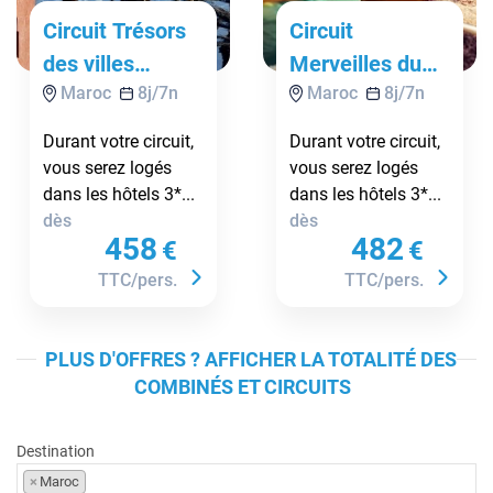
Circuit Trésors
Circuit
des villes
Merveilles du
Maroc
8
j/
7
n
Maroc
8
j/
7
n
impériales ***
Maroc : entre
désert et
Durant votre circuit,
Durant votre circuit,
kasbahs ***
vous serez logés
vous serez logés
dans les hôtels 3*...
dans les hôtels 3*...
dès
dès
458
482
€
€
TTC/pers.
TTC/pers.
PLUS D'OFFRES ? AFFICHER LA TOTALITÉ DES
COMBINÉS ET CIRCUITS
Destination
×
Maroc