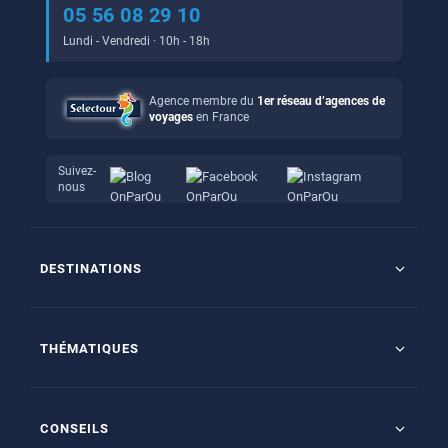
05 56 08 29 10
Lundi - Vendredi · 10h - 18h
Agence membre du
1er réseau d’agences de
voyages
en France
Suivez-
nous
DESTINATIONS
Maldives
Seychelles
THÉMATIQUES
Ile Maurice
Tout inclus
Tanzanie/Zanzibar
Clubs francophones
République Dominicaine
CONSEILS