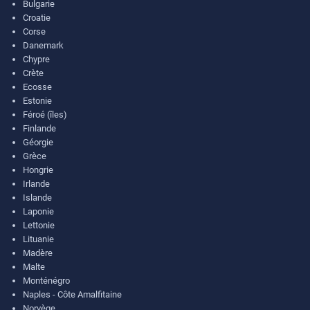
Bulgarie
Croatie
Corse
Danemark
Chypre
Crète
Ecosse
Estonie
Féroé (îles)
Finlande
Géorgie
Grèce
Hongrie
Irlande
Islande
Laponie
Lettonie
Lituanie
Madère
Malte
Monténégro
Naples - Côte Amalfitaine
Norvège