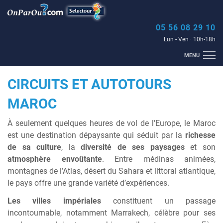
05 56 08 29 10
Lun - Ven · 10h-18h
MENU
ACCUEIL
HÔTELS
SÉJOURS
MULTI-CRITÈRES
MALDIVES
CIRCUITS ET AUTOTOURS
THALASSO
GOLF
CIRCUITS
CROISIÈRES
BLOG
MAROC
À seulement quelques heures de vol de l’Europe, le Maroc
est une destination dépaysante qui séduit par la
richesse
de sa culture
, la
diversité de ses paysages
et son
atmosphère envoûtante
. Entre médinas animées,
montagnes de l’Atlas, désert du Sahara et littoral atlantique,
le pays offre une grande variété d’expériences.
Les villes impériales
constituent un passage
incontournable, notamment
Marrakech
, célèbre pour ses