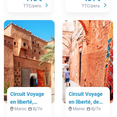
TTC/pers.
TTC/pers.
Circuit Voyage
Circuit Voyage
en liberté,
en liberté, de
Maroc
8
j/
7
n
Maroc
8
j/
7
n
Marrakech,
Marrakech aux