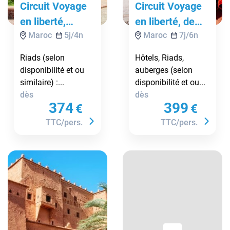
Circuit Voyage
Circuit Voyage
en liberté,
en liberté, de
Maroc
5
j/
4
n
Maroc
7
j/
6
n
Marrakech,
Marrakech aux
oasis et désert
dunes de
Riads (selon
Hôtels, Riads,
de Zagora
Merzouga
disponibilité et ou
auberges (selon
similaire) :...
disponibilité et ou...
dès
dès
374
399
€
€
TTC/pers.
TTC/pers.