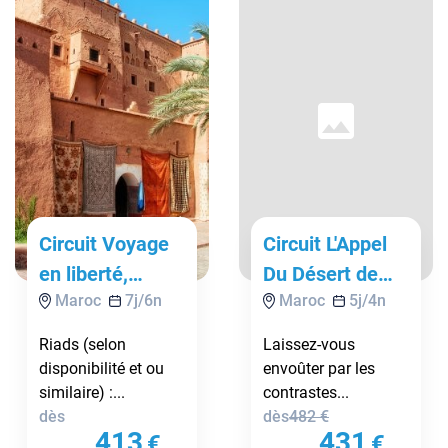
Circuit Voyage
Circuit L'Appel
en liberté,
Du Désert de
Maroc
7
j/
6
n
Maroc
5
j/
4
n
Marrakech,
Zagora
oasis et désert
Riads (selon
Laissez-vous
de Zagora
disponibilité et ou
envoûter par les
similaire) :...
contrastes...
dès
dès
482
€
413
431
€
€