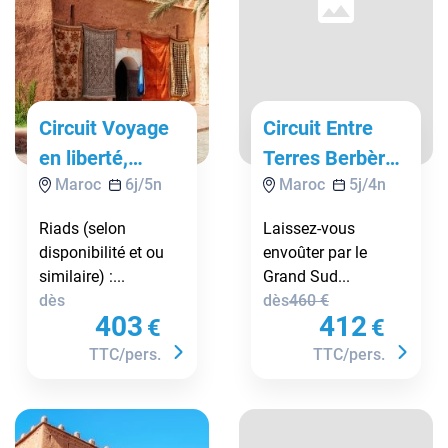
Circuit Voyage
Circuit Entre
en liberté,
Terres Berbères
Maroc
6
j/
5
n
Maroc
5
j/
4
n
Marrakech,
Et Désert De
oasis et désert
Merzouga
Riads (selon
Laissez-vous
de Zagora
disponibilité et ou
envoûter par le
similaire) :...
Grand Sud...
dès
dès
460
€
403
412
€
€
TTC/pers.
TTC/pers.