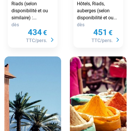
oasis et désert
dunes de
Riads (selon
Hôtels, Riads,
de Zagora
Merzouga
disponibilité et ou
auberges (selon
similaire) :...
disponibilité et ou...
dès
dès
434
451
€
€
TTC/pers.
TTC/pers.